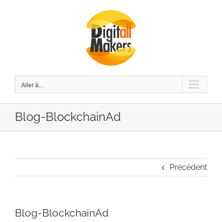
Passer
au
contenu
Aller à...
Blog-BlockchainAd
Précédent
Blog-BlockchainAd