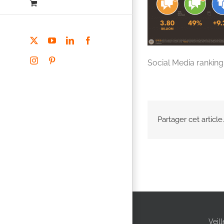
X
YouTube
LinkedIn
Facebook
Instagram
Pinterest
Social Media rankin
Partager cet article.
Veil