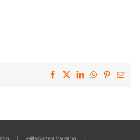
Facebook
X
LinkedIn
WhatsApp
Pinterest
Emai
eting
Veille Content Marketing