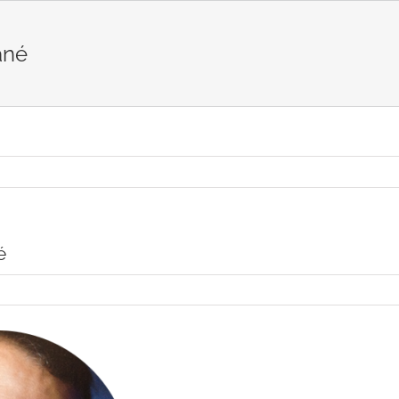
ané
é