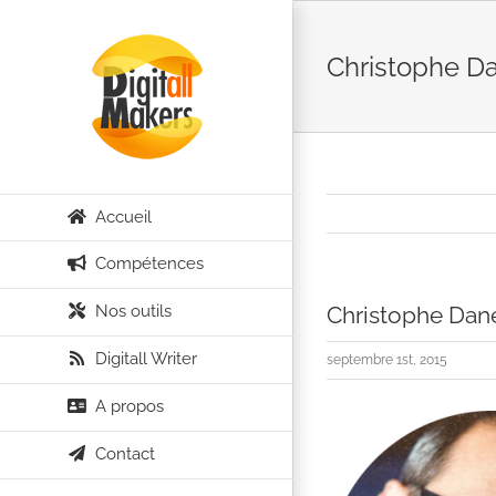
Passer
au
Christophe D
contenu
Accueil
Compétences
Nos outils
Christophe Dan
Digitall Writer
septembre 1st, 2015
A propos
Contact