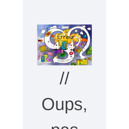
//
Oups,